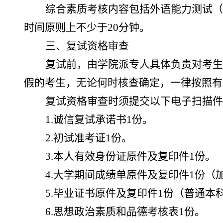
综合素质考核内容包括外语能力测试（
时间原则上不少于
20
分钟。
三、复试资格审查
复试前，由学院派专人具体负责对考生
假的考生，无论何时核查确定，
一律按照有
复试资格审查时须提交以下
电子扫描件
1.
诚信复试承诺书
1
份。
2.
初试准考证
1
份。
3.
本人有效身份证原件及复印件
1
份。
4.
大学期间成绩单原件及复印件
1
份（
5.
毕业证书原件及复印件
1
份（普通本
6.
思想政治素质和品德考核表
1
份。