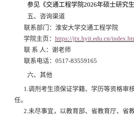
参见《
交通工程学院
202
6
年硕士研究
五
、
咨询
渠道
联系部门：
淮安大学
交通工程学院
学院主页：
https://jtx.hyit.edu.cn/index.h
联
系
人：谢老师
联系电话：
0517-83559165
六
、
其他
1.
调剂考生须保证学籍、学历等资格审
任
。
2.
未尽事宜，以教育部、省教育厅、省