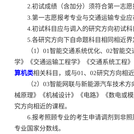
2.
初试成绩
（含加分）
须符合第一志愿
3.
第一志愿报考专业与交通运输专业应
4.
初试科目应与调入的研究方向初试科
5.
各研究方向下自命题科目相同相近界
（
1
）
01
智能交通系统优化、
02
智能交
学》《交通运输工程学》《交通系统工程》
算机类
相关科目，或与
01
、
02
研究方向相
（
2
）
03
智能网联与新能源汽车技术方
械原理》《机械设计》《电路》《数电或模
究方向相近的课程。
6.
报考
照顾专业
的考生申请调剂到非照
专业国家分数线。