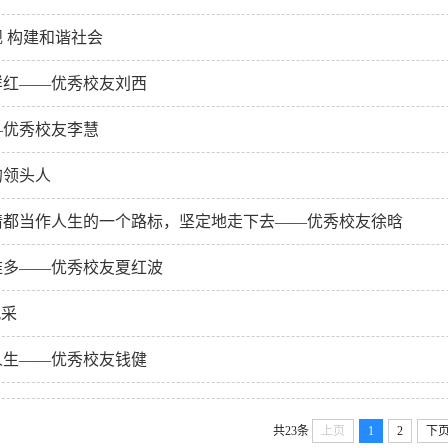
 构建和谐社会
样红——优秀校友刘西
—优秀校友李慧
的领头人
情都当作人生的一个路标，坚定地走下去——优秀校友徐晗
难多——优秀校友夏红波
风采
人生——优秀校友钱健
共23条
上页
1
2
下