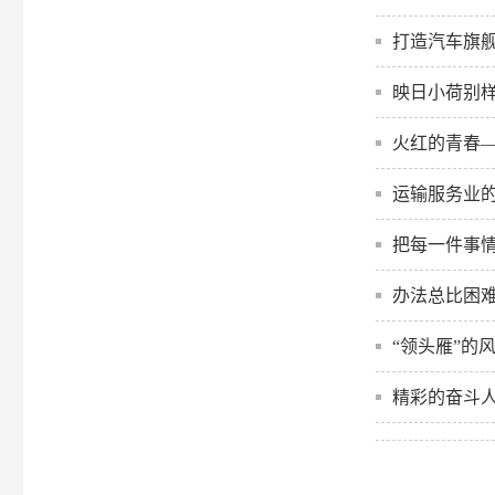
打造汽车旗舰
映日小荷别
火红的青春
运输服务业
把每一件事
办法总比困
“领头雁”的
精彩的奋斗