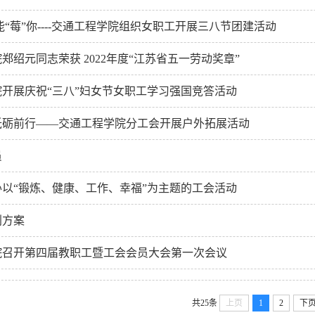
能“莓”你----交通工程学院组织女职工开展三八节团建活动
郑绍元同志荣获 2022年度“江苏省五一劳动奖章”
开展庆祝“三八”妇女节女职工学习强国竞答活动
砥砺前行——交通工程学院分工会开展户外拓展活动
员
以“锻炼、健康、工作、幸福”为主题的工会活动
划方案
院召开第四届教职工暨工会会员大会第一次会议
共25条
上页
1
2
下